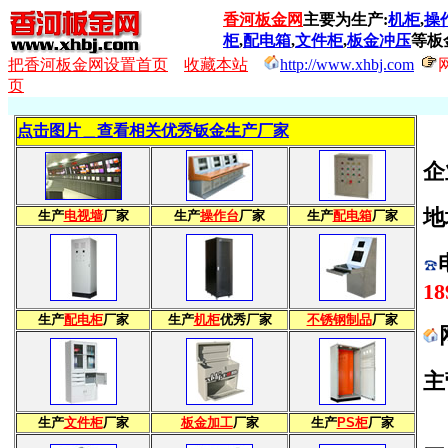
香河板金网
主要为生产:
机柜
,
操
柜
,
配电箱
,
文件柜
,
板金冲压
等板
把香河板金网设置首页
收藏本站
http://www.xhbj.com
页
点击图片＿查看相关优秀钣金生产厂家
企
地
生产
电视墙
厂家
生产
操作台
厂家
生产
配电箱
厂家
18
生产
配电柜
厂家
生产
机柜
优秀厂家
不锈钢制品
厂家
主
生产
文件柜
厂家
板金加工
厂家
生产
PS柜
厂家