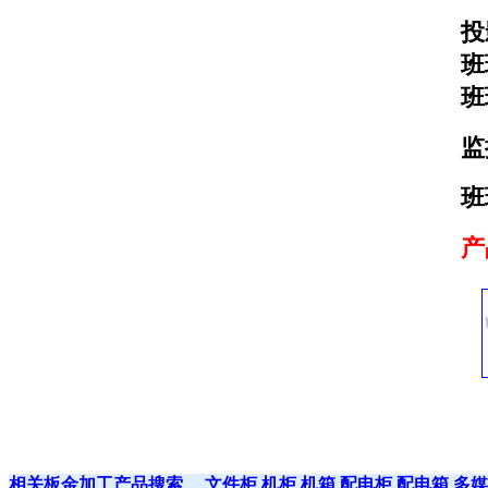
投
班
班
监
班
产
相关板金加工产品搜索
文件柜
机柜
机箱
配电柜
配电箱
多媒