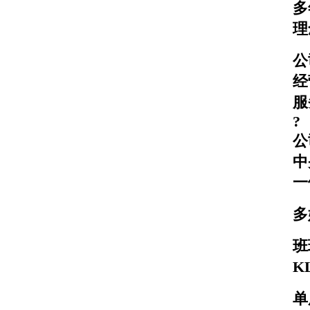
多
理
公
经
服
?
公
中
一
多
班
K
单