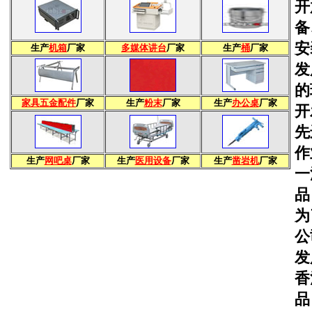
开
备
安
生产
机箱
厂家
多媒体讲台
厂家
生产
桶
厂家
发
的
家具五金配件
厂家
生产
粉末
厂家
生产
办公桌
厂家
开
先
作
生产
网吧桌
厂家
生产
医用设备
厂家
生产
凿岩机
厂家
一
品
为
公
发
香
品