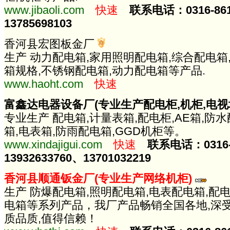
www.jibaoli.com
快速
联系电话：0316-86
13785698103
香河县宏图板金厂
生产 动力配电箱,家用照明配电箱,综合配电箱,
箱规格,不锈钢配电箱,动力配电箱等产品.
www.haoht.com
快速
富鑫达电器设备厂(专业生产配电柜,机柜,电视
专业生产 配电箱,计量表箱,配电柜,AE箱,防
箱,电表箱,防雨配电箱,GGD机柜等。
www.xindajigui.com
快速
联系电话：0316-
13932633760、13701032219
香河县顺通钣金厂(专业生产网络机柜)
生产 防爆配电箱,照明配电箱,电表配电箱,配
电箱等系列产品，我厂产品畅销全国各地,深受
质品质,值得信赖！