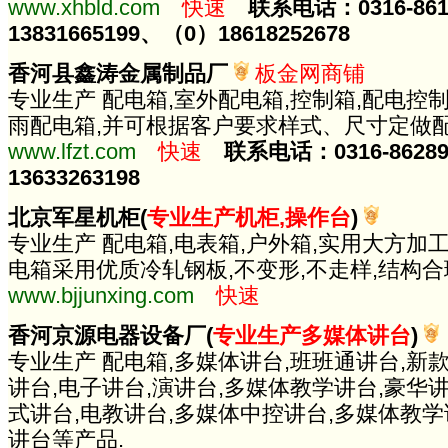
www.xhbld.com
快速
联系电话：0316-86
13831665199、（0）18618252678
香河县鑫涛金属制品厂
板金网商铺
专业生产 配电箱,室外配电箱,控制箱,配电控制
雨配电箱,并可根据客户要求样式、尺寸定做配
www.lfzt.com
快速
联系电话：0316-862
13633263198
北京军星机柜(
专业生产机柜,操作台
)
专业生产 配电箱,电表箱,户外箱,实用大方加
电箱采用优质冷轧钢板,不变形,不走样,结构合
www.bjjunxing.com
快速
香河京源电器设备厂(
专业生产多媒体讲台
)
专业生产 配电箱,多媒体讲台,班班通讲台,新
讲台,电子讲台,演讲台,多媒体教学讲台,豪华讲
式讲台,电教讲台,多媒体中控讲台,多媒体教学
讲台等产品.