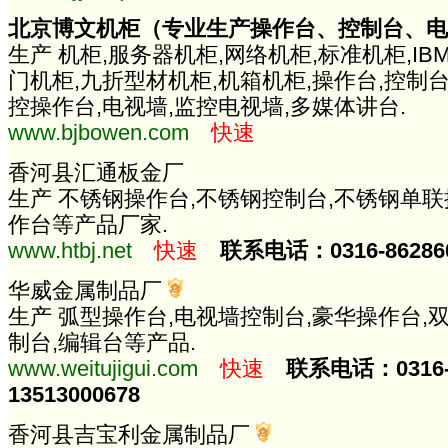
北京博文机柜（专业生产操作台、控制台、电
生产 机柜,服务器机柜,网络机柜,标准机柜,IBM
门机柜,九折型材机柜,机箱机柜,操作台,控制台
控操作台,电视墙,监控电视墙,多媒体讲台.
www.bjbowen.com
快速
香河县汇通板金厂
生产 不锈钢操作台,不锈钢控制台,不锈钢单联
作台等产品厂家.
www.htbj.net
快速
联系电话：0316-862860
华威金属制品厂
生产 弧型操作台,电视墙控制台,豪华操作台,
制台,编辑台等产品.
www.weitujigui.com
快速
联系电话：0316-
13513000678
香河县吉宝利金属制品厂