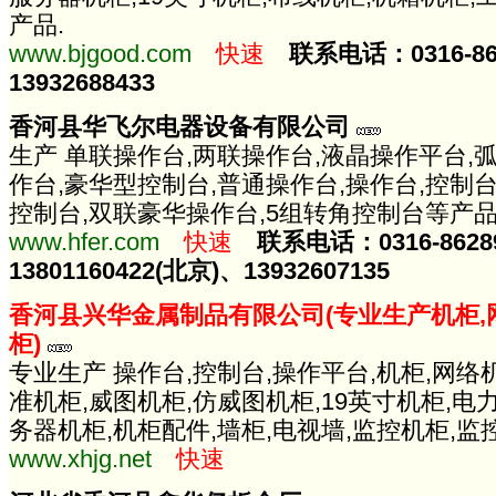
产品.
www.bjgood.com
快速
联系电话：0316-8
13932688433
香河县华飞尔电器设备有限公司
生产 单联操作台,两联操作台,液晶操作平台,
作台,豪华型控制台,普通操作台,操作台,控制台
控制台,双联豪华操作台,5组转角控制台等产品
www.hfer.com
快速
联系电话：0316-862
13801160422
(北京)
、13932607135
香河县兴华金属制品有限公司(专业生产机柜,
柜)
专业生产 操作台,控制台,操作平台,机柜,网络
准机柜,威图机柜,仿威图机柜,19英寸机柜,电
务器机柜,机柜配件,墙柜,电视墙,监控机柜,监
www.xhjg.net
快速