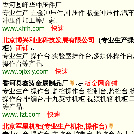
香河县峰华冲压件厂
专业生产 五金冲压件,冲压件,板金冲压件,汽车
冲压件加工等厂家.
www.xhfh.com
快速
北京博兴利业科技发展有限公司
（专业生产操
柜）
商铺
专业生产 操作台,实验室操作台,多媒体操作台
操作台等产品.
www.bjbxly.com
快速
香河县鑫涛金属制品厂
板金网商铺
专业生产 操作台,监控操作台,控制台,监控台,
操作台,非编台,十九英寸机柜,视频机箱,机柜,
等产品.
www.lfzt.com
快速
北京军星机柜(专业生产机柜,操作台)